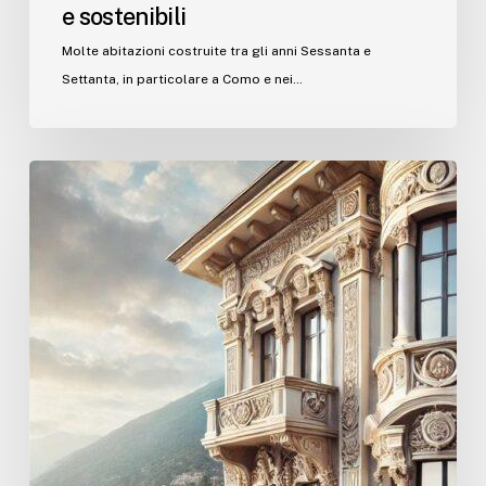
e sostenibili
Molte abitazioni costruite tra gli anni Sessanta e
Settanta, in particolare a Como e nei…
Le
Facciate
degli
Edifici:
Tra
Restauro,
Design
e
Innovazione
Tecnologica