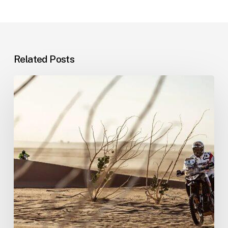
Related Posts
Jacopo
Cerutti
Trionfa
all’Africa
Eco
Race
2025:
Una
Vittoria
Memorabile