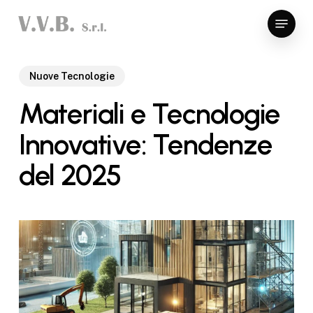
Skip
Menu
to
Close
main
Menu
content
Nuove Tecnologie
Materiali e Tecnologie
Innovative: Tendenze
del 2025