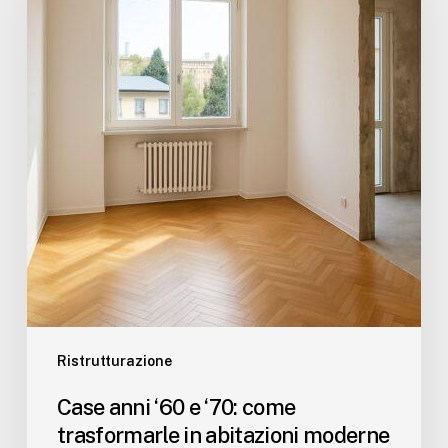
e
‘70:
come
trasformarle
in
abitazioni
moderne
e
sostenibili
Ristrutturazione
Case anni ‘60 e ‘70: come
trasformarle in abitazioni moderne