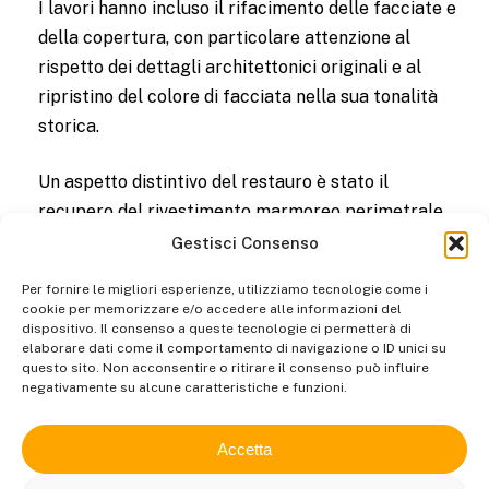
I lavori hanno incluso il rifacimento delle facciate e
della copertura, con particolare attenzione al
rispetto dei dettagli architettonici originali e al
ripristino del colore di facciata nella sua tonalità
storica.
Un aspetto distintivo del restauro è stato il
recupero del rivestimento marmoreo perimetrale
del piano terra, realizzato con lastre di marmo di
Gestisci Consenso
Musso, lo stesso materiale utilizzato per la
Per fornire le migliori esperienze, utilizziamo tecnologie come i
costruzione del Duomo di Como e cavato già in
cookie per memorizzare e/o accedere alle informazioni del
epoca romanica.
dispositivo. Il consenso a queste tecnologie ci permetterà di
elaborare dati come il comportamento di navigazione o ID unici su
questo sito. Non acconsentire o ritirare il consenso può influire
Il risultato è un edificio rinnovato, che mantiene
negativamente su alcune caratteristiche e funzioni.
l’eleganza e il valore storico originario, con un
intervento attento alla qualità dei materiali e alla
Accetta
conservazione dell’identità architettonica.