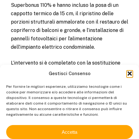
Superbonus 110% e hanno incluso la posa di un
cappotto termico da 15 cm, il ripristino delle
porzioni strutturali ammalorate con il restauro del
copriferro di balconi e gronde, e l’installazione di
pannelli fotovoltaici per l’alimentazione
dell’impianto elettrico condominiale.
L’intervento si è completato con la sostituzione
degli infissi, comprese tapparelle e serramenti,
Gestisci Consenso
migliorando l’efficienza energetica e il comfort
Per fornire le migliori esperienze, utilizziamo tecnologie come i
abitativo.
cookie per memorizzare e/o accedere alle informazioni del
dispositivo. Il consenso a queste tecnologie ci permetterà di
Il risultato è un edificio rinnovato, con prestazioni
elaborare dati come il comportamento di navigazione o ID unici su
questo sito. Non acconsentire o ritirare il consenso può influire
energetiche ottimizzate e un significativo
negativamente su alcune caratteristiche e funzioni.
miglioramento estetico e funzionale, a beneficio di
tutti i residenti.
Accetta